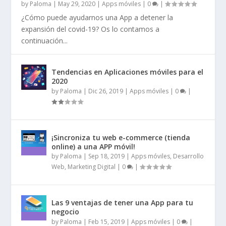
by
Paloma
|
May 29, 2020
|
Apps móviles
|
0
|
¿Cómo puede ayudarnos una App a detener la
expansión del covid-19? Os lo contamos a
continuación...
Tendencias en Aplicaciones móviles para el
2020
by
Paloma
|
Dic 26, 2019
|
Apps móviles
|
0
|
¡Sincroniza tu web e-commerce (tienda
online) a una APP móvil!
by
Paloma
|
Sep 18, 2019
|
Apps móviles
,
Desarrollo
Web
,
Marketing Digital
|
0
|
Las 9 ventajas de tener una App para tu
negocio
by
Paloma
|
Feb 15, 2019
|
Apps móviles
|
0
|