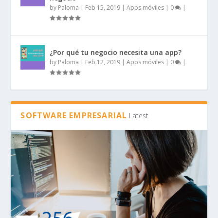
by
Paloma
|
Feb 15, 2019
|
Apps móviles
|
0
|
¿Por qué tu negocio necesita una app?
by
Paloma
|
Feb 12, 2019
|
Apps móviles
|
0
|
SOFTWARE EMPRESARIAL
Latest